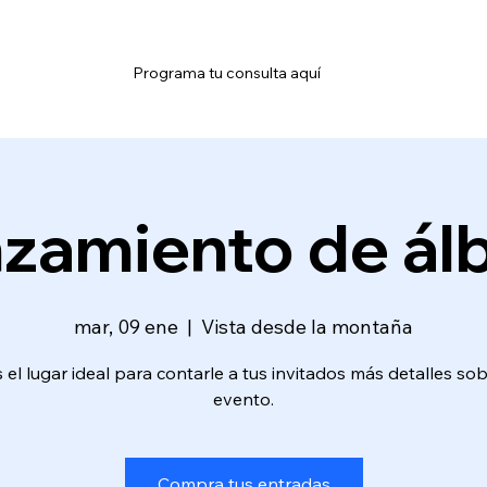
Servicios
Fundación Mentes Saludables
Men
Programa tu consulta aquí
zamiento de á
mar, 09 ene
  |  
Vista desde la montaña
 el lugar ideal para contarle a tus invitados más detalles so
evento.
Compra tus entradas