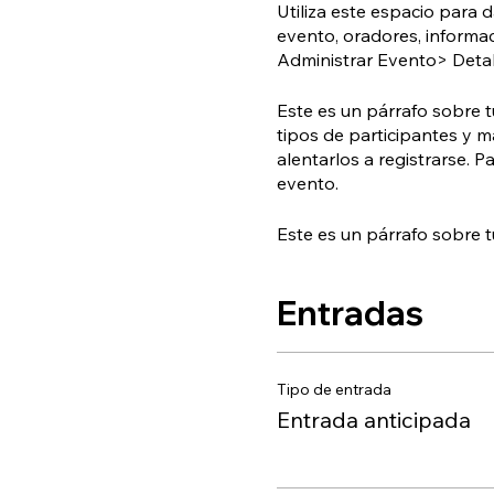
Utiliza este espacio para 
evento, oradores, informac
Administrar Evento> Detal
Este es un párrafo sobre t
tipos de participantes y m
alentarlos a registrarse. 
evento.
Este es un párrafo sobre t
tipos de participantes y m
invitarlos a registrarse. 
Entradas
evento.
Tipo de entrada
Entrada anticipada