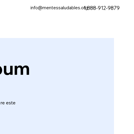
info@mentessaludables.org
1 888-912-9879
te Sana
Search
lbum
bre este