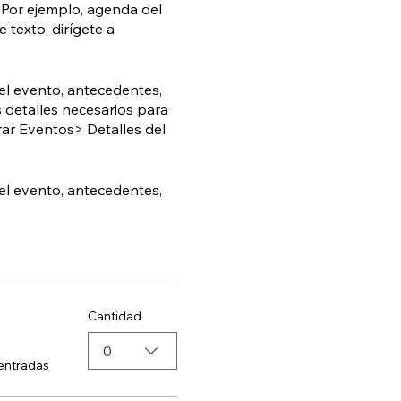
. Por ejemplo, agenda del
texto, dirígete a
del evento, antecedentes,
s detalles necesarios para
trar Eventos> Detalles del
del evento, antecedentes,
información necesaria para
strar Eventos> Detalles del
Cantidad
0
 entradas