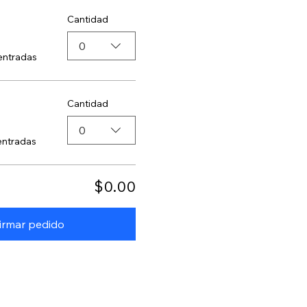
Cantidad
0
entradas
Cantidad
0
entradas
$0.00
irmar pedido