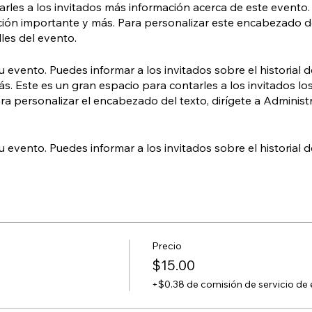
darles a los invitados más información acerca de este evento
ión importante y más. Para personalizar este encabezado de 
les del evento.
u evento. Puedes informar a los invitados sobre el historial 
ás. Este es un gran espacio para contarles a los invitados lo
Para personalizar el encabezado del texto, dirígete a Adminis
u evento. Puedes informar a los invitados sobre el historial 
ás. Este es un gran espacio para dar a los invitados toda la 
Para personalizar este encabezado del texto, dirígete a Admini
Precio
$15.00
+$0.38 de comisión de servicio de