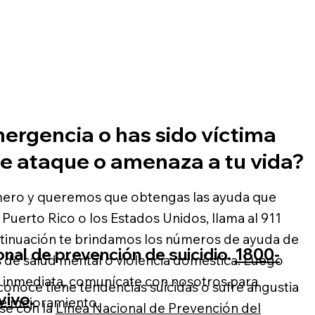
ergencia o has sido víctima
de ataque o amenaza a tu vida?
imero y queremos que obtengas las ayuda que
n Puerto Rico o los Estados Unidos, llama al 911
tinuación te brindamos los números de ayuda de
onal de prevención de suicidio.
1800-
 de salud mental o violencia doméstica. Luego
n inmediata, comunícate con nosotros para
conoce tiene tendencias suicidas o sufre angustia
vivo
.
de mejoramiento.
se con la
Línea Nacional de Prevención del