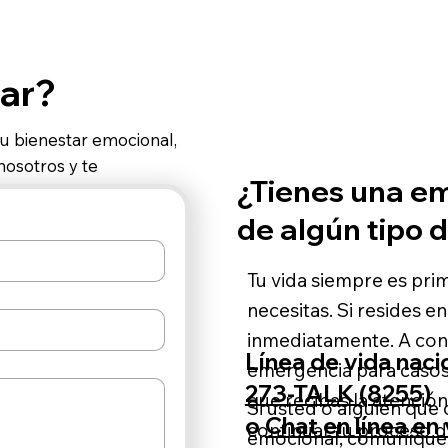
ar?
tu bienestar emocional,
osotros y te
¿Tienes una em
de algún tipo 
Tu vida siempre es pr
necesitas. Si resides e
inmediatamente. A con
Línea de vida naci
emergencia para casos
273-TALK (8255)
que recibas la atenció
Si usted o alguien que 
o
Chat en línea en 
continuar tu proceso 
emocional, comuníque