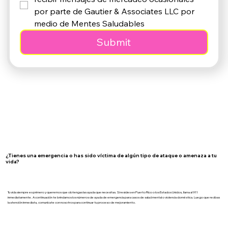
por parte de Gautier & Associates LLC por 
medio de Mentes Saludables
Submit
¿Tienes una emergencia o has sido víctima de algún tipo de ataque o amenaza a tu
vida?
Tu vida siempre es primero y queremos que obtengas las ayuda que necesitas. Si resides en Puerto Rico o los Estados Unidos, llama al 911
inmediatamente. A continuación te brindamos los números de ayuda de emergencia para casos de salud mental o violencia doméstica. Luego que recibas
la atención inmediata, comunícate con nosotros para continuar tu proceso de mejoramiento.