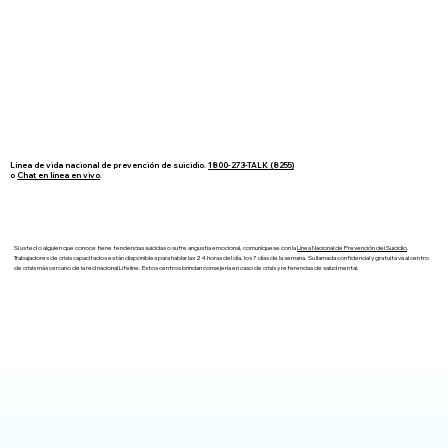
Línea de vida nacional de prevención de suicidio.
1800-273-TALK (8255)
o
Chat en línea en vivo
.
Si usted o alguien que conoce tiene tendencias suicidas o sufre angustia emocional, comuníquese con la
Línea Nacional de Prevención del Suicidio
.
Trabajadores de crisis capacitados están disponibles para hablar las 24 horas del día, los 7 días de la semana. Su llamada confidencial y gratuita va al centro
de crisis más cercano de la red nacional Lifeline. Estos centros brindan consejería en caso de crisis y referencias de salud mental.