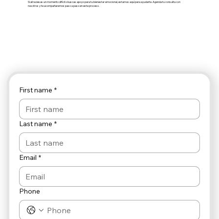
Si atraviesas un momento difícil o buscas apoyo para tu bienestar emocional, estamos aquí para ayudarte. Agenda tu consulta con
nosotros y te acompañaremos paso a paso en este proceso.
First name
*
Last name
*
Email
*
Phone