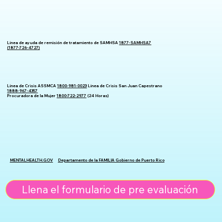
Línea de ayuda de remisión de tratamiento de SAMHSA
1877-SAMHSA7
(1877-726-4727)
Línea de Crisis ASSMCA
1800-981-0023
Línea de Crisis San Juan Capestrano
1888-967-4357
Procuradora de la Mujer
1800-722-2977
(24 Horas)
MENTALHEALTH.GOV
Departamento de la FAMILIA Gobierno de Puerto Rico
Llena el formulario de pre evaluación