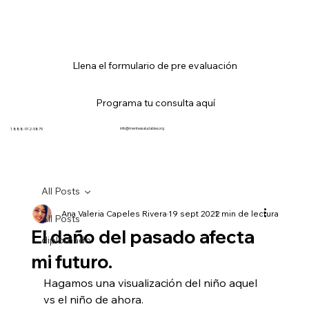
Llena el formulario de pre evaluación
Programa tu consulta aquí
info@mentessaludables.org
1 888-912-9879
All Posts
Ana Valeria Capeles Rivera
19 sept 2021
2 min de lectura
All Posts
El daño del pasado afecta
diplomado
mi futuro.
Hagamos una visualización del niño aquel 
vs el niño de ahora.