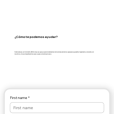
Adolescentes
¿Cómo te podemos ayudar?
Si atraviesas un momento difícil o buscas apoyo para tu bienestar emocional, estamos aquí para ayudarte. Agenda tu consulta con
nosotros y te acompañaremos paso a paso en este proceso.
First name
*