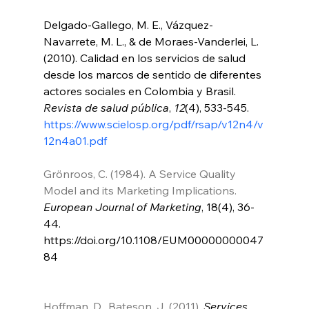
Delgado-Gallego, M. E., Vázquez-
Navarrete, M. L., & de Moraes-Vanderlei, L. 
(2010). Calidad en los servicios de salud 
desde los marcos de sentido de diferentes 
actores sociales en Colombia y Brasil. 
Revista de salud pública
, 
12
(4), 533-545. 
https://www.scielosp.org/pdf/rsap/v12n4/v
12n4a01.pdf
Grönroos, C. (1984). A Service Quality 
Model and its Marketing Implications. 
European Journal of Marketing
, 18(4), 36-
44. 
https://doi.org/10.1108/EUM00000000047
84
Hoffman, D., Bateson, J. (2011). 
Services 