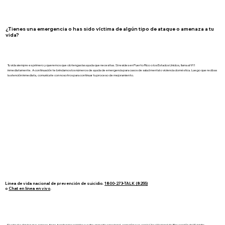
¿Tienes una emergencia o has sido víctima de algún tipo de ataque o amenaza a tu
vida?
Tu vida siempre es primero y queremos que obtengas las ayuda que necesitas. Si resides en Puerto Rico o los Estados Unidos, llama al 911
inmediatamente. A continuación te brindamos los números de ayuda de emergencia para casos de salud mental o violencia doméstica. Luego que recibas
la atención inmediata, comunícate con nosotros para continuar tu proceso de mejoramiento.
Línea de vida nacional de prevención de suicidio.
1800-273-TALK (8255)
o
Chat en línea en vivo
.