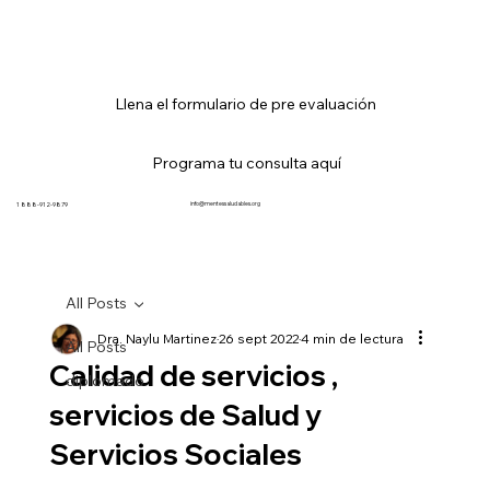
Llena el formulario de pre evaluación
Programa tu consulta aquí
info@mentessaludables.org
1 888-912-9879
All Posts
Dra. Naylu Martinez
26 sept 2022
4 min de lectura
All Posts
Calidad de servicios ,
diplomado
servicios de Salud y
Servicios Sociales