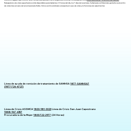
Si usted o alguien que conoce tiene tendencias suicidas o sufre angustia emocional, comuníquese con la
Línea Nacional de Prevención del Suicidio
.
Trabajadores de crisis capacitados están disponibles para hablar las 24 horas del día, los 7 días de la semana. Su llamada confidencial y gratuita va al centro
de crisis más cercano de la red nacional Lifeline. Estos centros brindan consejería en caso de crisis y referencias de salud mental.
Línea de ayuda de remisión de tratamiento de SAMHSA
1877-SAMHSA7
(1877-726-4727)
Línea de Crisis ASSMCA
1800-981-0023
Línea de Crisis San Juan Capestrano
1888-967-4357
Procuradora de la Mujer
1800-722-2977
(24 Horas)