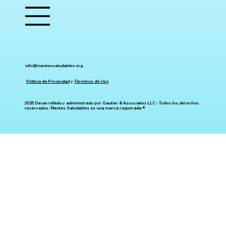
info@mentessaludables.org
Política de Privacidad
y
Términos de Uso
2025 Desarrollado y administrado por Gautier & Associates LLC - Todos los derechos
reservados. Mentes Saludables es una marca registrada ®