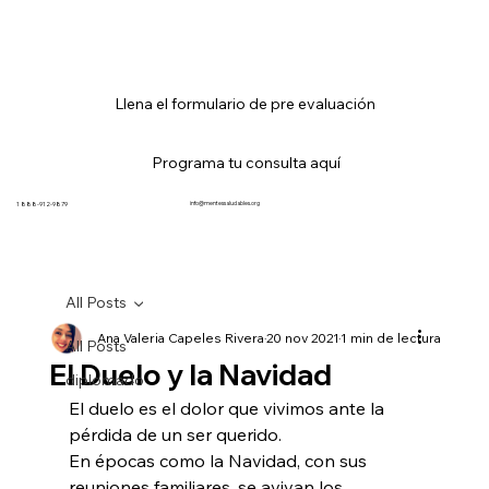
Llena el formulario de pre evaluación
Programa tu consulta aquí
info@mentessaludables.org
1 888-912-9879
All Posts
Ana Valeria Capeles Rivera
20 nov 2021
1 min de lectura
All Posts
El Duelo y la Navidad
diplomado
El duelo es el dolor que vivimos ante la 
pérdida de un ser querido.
En épocas como la Navidad, con sus 
reuniones familiares, se avivan los 