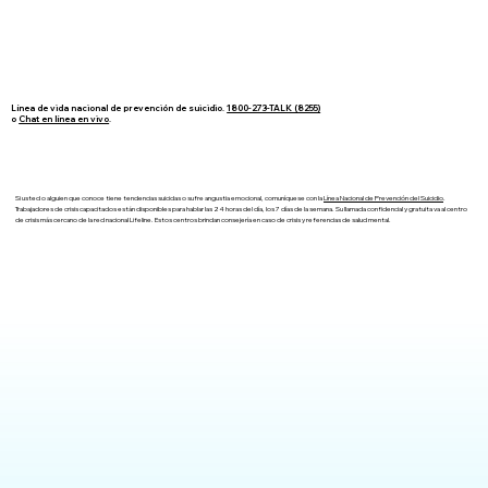
Línea de vida nacional de prevención de suicidio.
1800-273-TALK (8255)
o
Chat en línea en vivo
.
Si usted o alguien que conoce tiene tendencias suicidas o sufre angustia emocional, comuníquese con la
Línea Nacional de Prevención del Suicidio
.
Trabajadores de crisis capacitados están disponibles para hablar las 24 horas del día, los 7 días de la semana. Su llamada confidencial y gratuita va al centro
de crisis más cercano de la red nacional Lifeline. Estos centros brindan consejería en caso de crisis y referencias de salud mental.