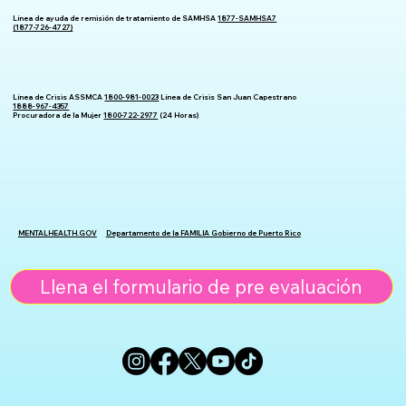
Línea de ayuda de remisión de tratamiento de SAMHSA
1877-SAMHSA7
(1877-726-4727)
Línea de Crisis ASSMCA
1800-981-0023
Línea de Crisis San Juan Capestrano
1888-967-4357
Procuradora de la Mujer
1800-722-2977
(24 Horas)
MENTALHEALTH.GOV
Departamento de la FAMILIA Gobierno de Puerto Rico
Llena el formulario de pre evaluación