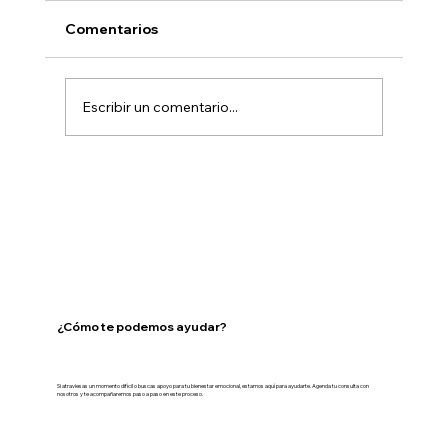
Comentarios
Escribir un comentario...
Trastornos Psicóticos en
Adolescentes
¿Cómo te podemos ayudar?
Si atraviesas un momento difícil o buscas apoyo para tu bienestar emocional, estamos aquí para ayudarte. Agenda tu consulta con
nosotros y te acompañaremos paso a paso en este proceso.