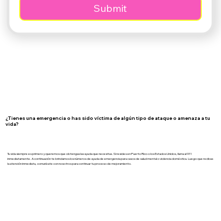
Submit
¿Tienes una emergencia o has sido víctima de algún tipo de ataque o amenaza a tu
vida?
Tu vida siempre es primero y queremos que obtengas las ayuda que necesitas. Si resides en Puerto Rico o los Estados Unidos, llama al 911
inmediatamente. A continuación te brindamos los números de ayuda de emergencia para casos de salud mental o violencia doméstica. Luego que recibas
la atención inmediata, comunícate con nosotros para continuar tu proceso de mejoramiento.