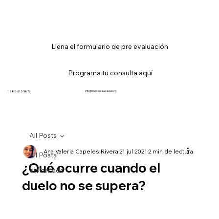
Llena el formulario de pre evaluación
Programa tu consulta aquí
info@mentessaludables.org
1 888-912-9879
All Posts
Ana Valeria Capeles Rivera
21 jul 2021
2 min de lectura
All Posts
¿Qué ocurre cuando el
diplomado
duelo no se supera?