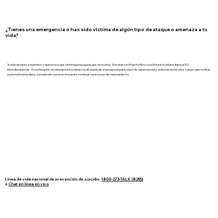
¿Tienes una emergencia o has sido víctima de algún tipo de ataque o amenaza a tu
vida?
Tu vida siempre es primero y queremos que obtengas las ayuda que necesitas. Si resides en Puerto Rico o los Estados Unidos, llama al 911
inmediatamente. A continuación te brindamos los números de ayuda de emergencia para casos de salud mental o violencia doméstica. Luego que recibas
la atención inmediata, comunícate con nosotros para continuar tu proceso de mejoramiento.
Línea de vida nacional de prevención de suicidio.
1800-273-TALK (8255)
o
Chat en línea en vivo
.