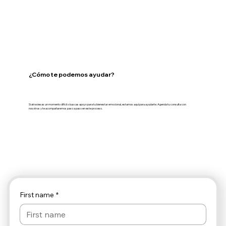
Trastornos Psicóticos en
Adolescentes
¿Cómo te podemos ayudar?
Si atraviesas un momento difícil o buscas apoyo para tu bienestar emocional, estamos aquí para ayudarte. Agenda tu consulta con
nosotros y te acompañaremos paso a paso en este proceso.
First name
*