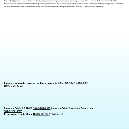
Si usted o alguien que conoce tiene tendencias suicidas o sufre angustia emocional, comuníquese con la
Línea Nacional de Prevención del Suicidio
.
Trabajadores de crisis capacitados están disponibles para hablar las 24 horas del día, los 7 días de la semana. Su llamada confidencial y gratuita va al centro
de crisis más cercano de la red nacional Lifeline. Estos centros brindan consejería en caso de crisis y referencias de salud mental.
Línea de ayuda de remisión de tratamiento de SAMHSA
1877-SAMHSA7
(1877-726-4727)
Línea de Crisis ASSMCA
1800-981-0023
Línea de Crisis San Juan Capestrano
1888-967-4357
Procuradora de la Mujer
1800-722-2977
(24 Horas)